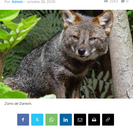
2253
0
Por
Admin
-
octubre 28, 2020
Zorro de Darwin.