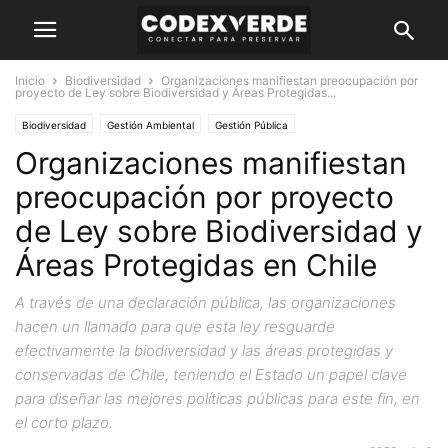
Inicio
Biodiversidad
Organizaciones manifiestan preocupación por
proyecto de Ley sobre Biodiversidad y Áreas Protegidas...
Biodiversidad
Gestión Ambiental
Gestión Pública
Organizaciones manifiestan
preocupación por proyecto
de Ley sobre Biodiversidad y
Áreas Protegidas en Chile
A través de una declaración pública, las organizaciones
hacen un llamado para que esta ley resguarde
efectivamente la biodiversidad y las áreas protegidas y
conservadas de Chile, teniendo el Estado un papel clave
para diseñar las mejores políticas públicas para este fin, en
el corto plazo.