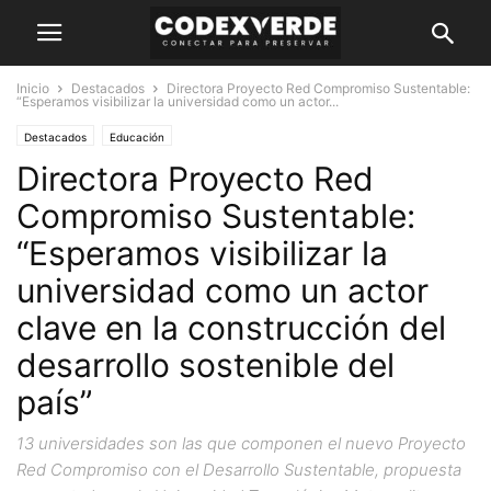
Inicio
Destacados
Directora Proyecto Red Compromiso Sustentable:
“Esperamos visibilizar la universidad como un actor...
Destacados
Educación
Directora Proyecto Red
Compromiso Sustentable:
“Esperamos visibilizar la
universidad como un actor
clave en la construcción del
desarrollo sostenible del
país”
13 universidades son las que componen el nuevo Proyecto
Red Compromiso con el Desarrollo Sustentable, propuesta