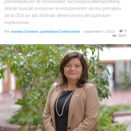
presentada por la Universidad Tecnológica Metropolitana,
donde buscan promover la incorporación de los principios
de la ODS en las distintas dimensiones del quehacer
institucional.
0
Por
Ivannia Cordero, periodista Codexverde
-
septiembre 1, 2023
2640