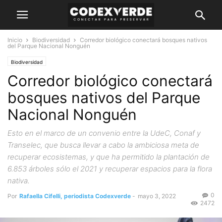
Inicio
Biodiversidad
Corredor biológico conectará bosques nativos
del Parque Nacional Nonguén
Biodiversidad
Corredor biológico conectará
bosques nativos del Parque
Nacional Nonguén
Esto en el marco de un convenio entre la UdeC, Conaf y
Transelec, que busca llevar a cabo la ambiciosa meta de
recuperar ecosistemas, y que ha permitido la plantación de
6.853 árboles sólo el 2021 y recuperar espacios para la flora
nativa.
0
Por
Rafaella Cifelli, periodista Codexverde
-
mayo 3, 2022
2472