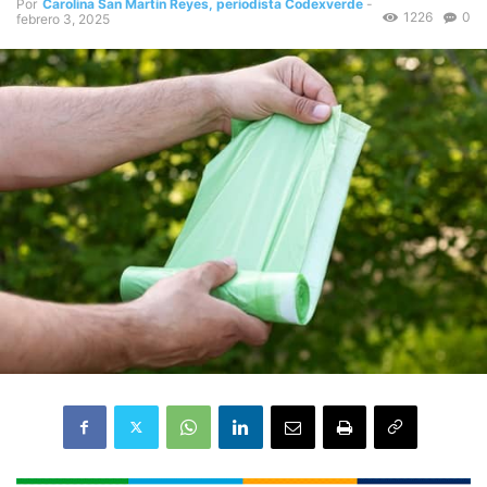
Por
Carolina San Martín Reyes, periodista Codexverde
-
1226
0
febrero 3, 2025