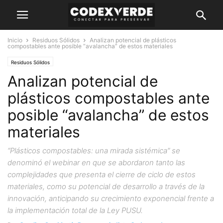
Inicio
Residuos Sólidos
Analizan potencial de plásticos
compostables ante posible “avalancha” de estos materiales
Residuos Sólidos
Analizan potencial de
plásticos compostables ante
posible “avalancha” de estos
materiales
“Plásticos compostables: una mirada sistémica” se
denominó el webinar en que se abordaron tanto las
complejidades que presenta el cierre de ciclo de estos
materiales, como su potencial de desarrollo a través de la
innovación, anticipando su crecimiento exponencial frente a
la implementación total de la Ley PUSU.