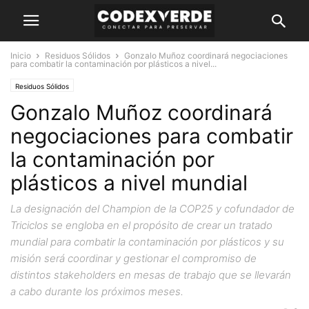
Inicio
Residuos Sólidos
Gonzalo Muñoz coordinará negociaciones
para combatir la contaminación por plásticos a nivel...
Residuos Sólidos
Gonzalo Muñoz coordinará
negociaciones para combatir
la contaminación por
plásticos a nivel mundial
La designación del Champion de la COP25 y cofundador de
Triciclos se engloba en el propósito de crear un tratado
mundial para combatir la contaminación por plásticos y su
misión será coordinar y gestionar el compromiso de
distintos stakeholders en mesas de trabajo que se llevarán
a cabo durante los próximos meses.