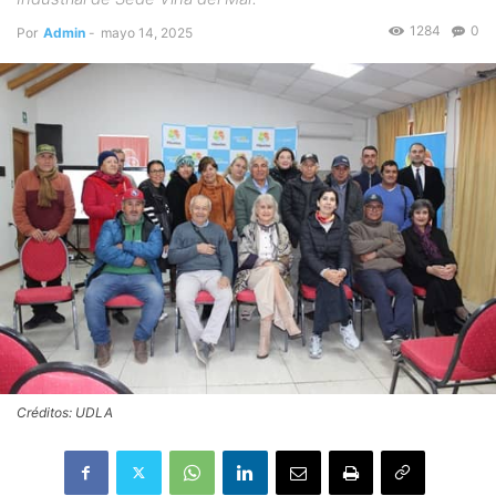
1284
0
Por
Admin
-
mayo 14, 2025
Créditos: UDLA