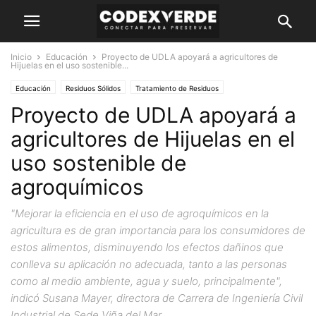
Inicio
Educación
Proyecto de UDLA apoyará a agricultores de
Hijuelas en el uso sostenible...
Educación
Residuos Sólidos
Tratamiento de Residuos
Proyecto de UDLA apoyará a
agricultores de Hijuelas en el
uso sostenible de
agroquímicos
"Mejorar la eficiencia en el uso de agroquímicos en la
agricultura es de gran importancia para los consumidores de
estos alimentos, disminuyendo los efectos dañinos que
conlleva su aplicación no adecuada, tanto a las personas
como al medio ambiente, agua y suelo, principalmente",
indicó Susana Mayer, directora de Carrera de Ingeniería Civil
Industrial de Sede Viña del Mar.