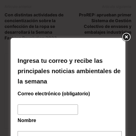
Artículo anterior
Artículo siguiente
Con distintas actividades de
ProREP: aprueban primer
concientización sobre la
Sistema de Gestión
confección de la ropa se
Colectivo de envases y
desarrollará la Semana
embalajes industriales
Fashion Revolution 2023
Ingresa tu correo y recibe las
principales noticias ambientales de
la semana
Correo electrónico (obligatorio)
Patricio Quilodrán, periodista
Codexverde
Periodista y Licenciado en Comunicación Social.
Nombre