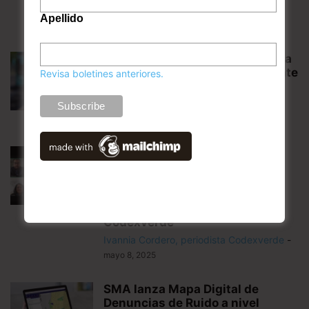
Apellido
Artículos relacionados
Estudio revela una baja de hasta
54% en el ruido matutino durante
Revisa boletines anteriores.
el receso escolar
Carolina San Martín Reyes, periodista
Codexverde
-
julio 14, 2026
Planificación urbana y ruido:
expertos de Chile y Perú
compartieron soluciones
acústicas en seminario
organizado por UDLA y
Codexverde
Ivannia Cordero, periodista Codexverde
-
mayo 8, 2025
SMA lanza Mapa Digital de
Denuncias de Ruido a nivel