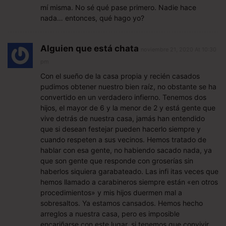
mí misma. No sé qué pase primero. Nadie hace
nada… entonces, qué hago yo?
Alguien que está chata
noviembre 21, 2020 At 10:30
pm
Con el sueño de la casa propia y recién casados
pudimos obtener nuestro bien raíz, no obstante se ha
convertido en un verdadero infierno. Tenemos dos
hijos, el mayor de 6 y la menor de 2 y está gente que
vive detrás de nuestra casa, jamás han entendido
que si desean festejar pueden hacerlo siempre y
cuando respeten a sus vecinos. Hemos tratado de
hablar con esa gente, no habiendo sacado nada, ya
que son gente que responde con groserías sin
haberlos siquiera garabateado. Las infi itas veces que
hemos llamado a carabineros siempre están «en otros
procedimientos» y mis hijos duermen mal a
sobresaltos. Ya estamos cansados. Hemos hecho
arreglos a nuestra casa, pero es imposible
encariñarse con este lugar, si tenemos que convivir