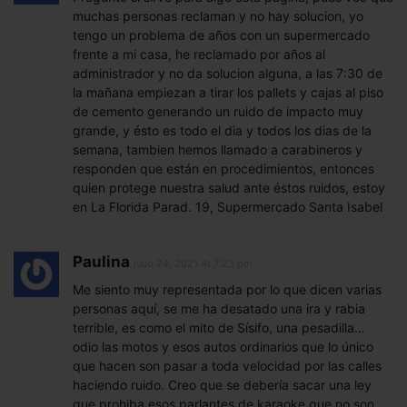
muchas personas reclaman y no hay solucion, yo
tengo un problema de años con un supermercado
frente a mi casa, he reclamado por años al
administrador y no da solucion alguna, a las 7:30 de
la mañana empiezan a tirar los pallets y cajas al piso
de cemento generando un ruido de impacto muy
grande, y ésto es todo el dia y todos los dias de la
semana, tambien hemos llamado a carabineros y
responden que están en procedimientos, entonces
quien protege nuestra salud ante éstos ruidos, estoy
en La Florida Parad. 19, Supermercado Santa Isabel
Paulina
julio 24, 2021 At 7:23 pm
Me siento muy representada por lo que dicen varias
personas aquí, se me ha desatado una ira y rabia
terrible, es como el mito de Sísifo, una pesadilla…
odio las motos y esos autos ordinarios que lo único
que hacen son pasar a toda velocidad por las calles
haciendo ruido. Creo que se debería sacar una ley
que prohiba esos parlantes de karaoke que no son