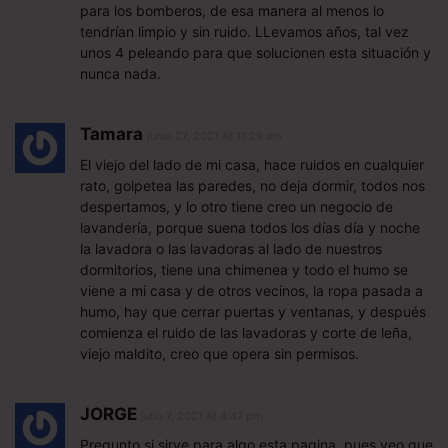
para los bomberos, de esa manera al menos lo
tendrían limpio y sin ruido. LLevamos años, tal vez
unos 4 peleando para que solucionen esta situación y
nunca nada.
Tamara
junio 27, 2021 At 11:29 am
El viejo del lado de mi casa, hace ruidos en cualquier
rato, golpetea las paredes, no deja dormir, todos nos
despertamos, y lo otro tiene creo un negocio de
lavandería, porque suena todos los días día y noche
la lavadora o las lavadoras al lado de nuestros
dormitorios, tiene una chimenea y todo el humo se
viene a mi casa y de otros vecinos, la ropa pasada a
humo, hay que cerrar puertas y ventanas, y después
comienza el ruido de las lavadoras y corte de leña,
viejo maldito, creo que opera sin permisos.
JORGE
julio 7, 2021 At 4:47 pm
Pregunto si sirve para algo esta pagina, pues veo que