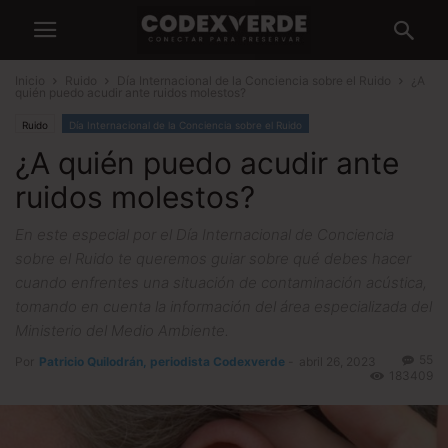
Inicio
Ruido
Día Internacional de la Conciencia sobre el Ruido
¿A
quién puedo acudir ante ruidos molestos?
Ruido
Día Internacional de la Conciencia sobre el Ruido
¿A quién puedo acudir ante
ruidos molestos?
En este especial por el Día Internacional de Conciencia
sobre el Ruido te queremos guiar sobre qué debes hacer
cuando enfrentes una situación de contaminación acústica,
tomando en cuenta la información del área especializada del
Ministerio del Medio Ambiente.
55
Por
Patricio Quilodrán, periodista Codexverde
-
abril 26, 2023
183409