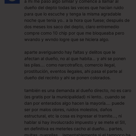
a mi me paso algo similar y comencé a llamar al
dueño del depto todas las veces que hacían ruido
para que lo escuche y tenga la misma agradable
noche que tenia yo.. a la hora que fuese; después de
dos meses los saco del depto, claro entremedio
compre como 10 chip por que me bloqueaba pero
wvando y wvndo logre que se hiciera algo.
aparte averiguando hay faltas y delitos que le
afectan al dueño, no al que habita… y ahi se ponen
las pilas…. como narcotrafico, comercio ilegal,
prostitución, eventos ilegales, ahi pasa el parte al
dueño del recinto y ahi se ponen colorados.
también es una demanda al dueño directo, no es caro
(es gratis por la municipalidad) ni lento.. cuando se
dan por enterados algo hacen la mayoría…. puede
ser por malos olores, ruidos molestos, daños
estructural, etc la cosa es ingresar el tramite…, ni
hablar si hay involucrado impuesto y se mete el SII,
en definitiva es meterles cacho al dueño… partes,
multas, querellas… lamentablemente si el tampoco ha