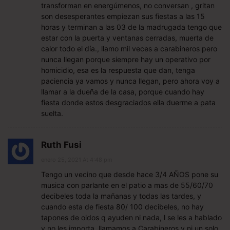
transforman en energúmenos, no conversan , gritan
son desesperantes empiezan sus fiestas a las 15
horas y terminan a las 03 de la madrugada tengo que
estar con la puerta y ventanas cerradas, muerta de
calor todo el día., llamo mil veces a carabineros pero
nunca llegan porque siempre hay un operativo por
homicidio, esa es la respuesta que dan, tenga
paciencia ya vamos y nunca llegan, pero ahora voy a
llamar a la dueña de la casa, porque cuando hay
fiesta donde estos desgraciados ella duerme a pata
suelta.
Ruth Fusi
enero 25, 2021 At 4:48 pm
Tengo un vecino que desde hace 3/4 AÑOS pone su
musica con parlante en el patio a mas de 55/60/70
decibeles toda la mañanas y todas las tardes, y
cuando esta de fiesta 80/ 100 decibeles, no hay
tapones de oidos q ayuden ni nada, l se les a hablado
y no les importa, llamamos a Carabineros y ni un solo