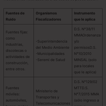
Fuentes de
Organismos
Instrumento
Ruido
Fiscalizadores
que le aplica
D.S. N°38/11
Fuentes fijas:
MMAOrdenanza
como
-Superintendencia
y/o
industrias,
del Medio Ambiente
permisosD.S.
discotecas o
-Municipalidades
N°10/2010
actividades de
-Seremi de Salud
MINSAL (solo
construcción,
para locales
entre otros.
que le aplica)
D.S. N°129/02
Fuentes
MTTD.S.
Ministerio de
móviles:
N°7/2015 MMA
Transportes y
automóviles,
(sólo ingreso a
Telecomunicaciones