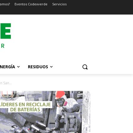
somos?
Eventos Codexverde
Servicios
NERGÍA
RESIDUOS
 San...