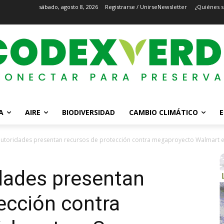
sábado, agosto 8, 2026
Registrarse / Unirse
Newsletter
¿Quiénes 
A
AIRE
BIODIVERSIDAD
CAMBIO CLIMÁTICO
E
autoridades presentan recursos de protección contra megaproyecto Walmart en
dades presentan
ección contra