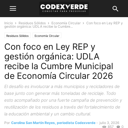
Inicio
Residuos Sólidos
Economía Circular
Con foco en Ley REP y
gestión orgánica: UDLA recibe la Cumbre...
Residuos Sólidos
Economía Circular
Con foco en Ley REP y
gestión orgánica: UDLA
recibe la Cumbre Municipal
de Economía Circular 2026
El desafío es involucrar a más municipios y recicladores de
base junto con generar más toneladas de reciclaje. Todo
esto acompañado por una fuerte campaña de prevención y
reutilización de los residuos a través del fortalecimiento de
la educación ambiental y un cambio cultural.
Por
Carolina San Martín Reyes, periodista Codexverde
-
julio 3, 2026
857
0