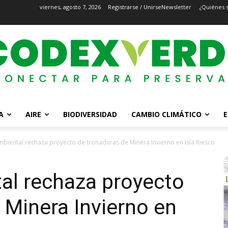
viernes, agosto 7, 2026
Registrarse / Unirse
Newsletter
¿Quiénes 
A
AIRE
BIODIVERSIDAD
CAMBIO CLIMÁTICO
E
mbiental rechaza proyecto de tronaduras de Minera Invierno en Isla Riesco
al rechaza proyecto
 Minera Invierno en