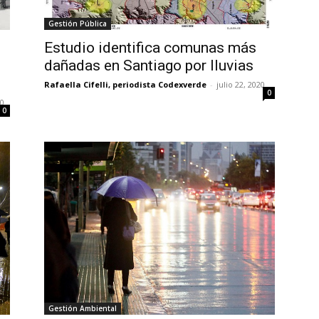
Gestión Pública
Estudio identifica comunas más
dañadas en Santiago por lluvias
Rafaella Cifelli, periodista Codexverde
-
julio 22, 2020
0
20
0
Gestión Ambiental