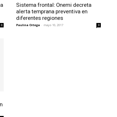
ta
Sistema frontal: Onemi decreta
alerta temprana preventiva en
diferentes regiones
Paulina Ortega
-
mayo 10, 2017
0
0
én