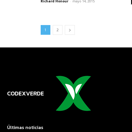
Richard Honour
-
mayo 14, 2015
1
2
CODEXVERDE
VERDE
Últimas noticias