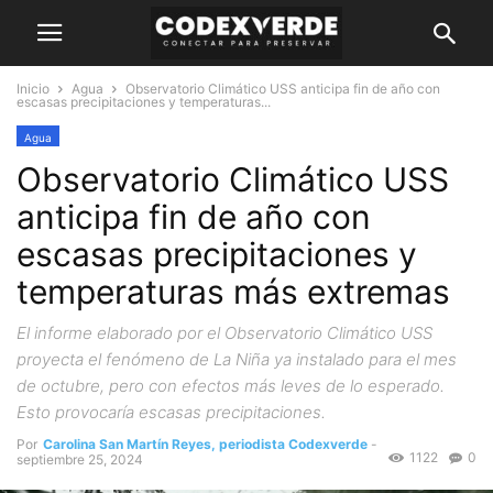
Inicio
Agua
Observatorio Climático USS anticipa fin de año con
escasas precipitaciones y temperaturas...
Agua
Observatorio Climático USS
anticipa fin de año con
escasas precipitaciones y
temperaturas más extremas
El informe elaborado por el Observatorio Climático USS
proyecta el fenómeno de La Niña ya instalado para el mes
de octubre, pero con efectos más leves de lo esperado.
Esto provocaría escasas precipitaciones.
Por
Carolina San Martín Reyes, periodista Codexverde
-
1122
0
septiembre 25, 2024