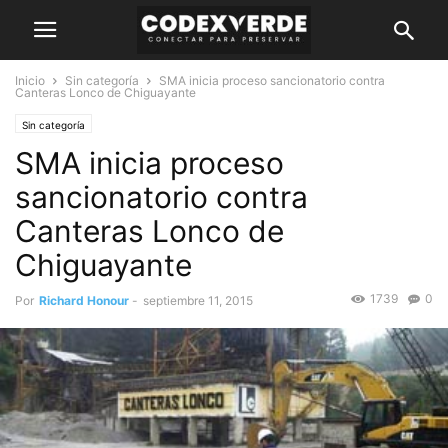
Inicio
Sin categoría
SMA inicia proceso sancionatorio contra
Canteras Lonco de Chiguayante
Sin categoría
SMA inicia proceso
sancionatorio contra
Canteras Lonco de
Chiguayante
1739
0
Por
Richard Honour
-
septiembre 11, 2015