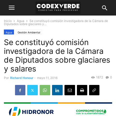
Inicio
Agua
Se constituyó comisión investigadora de la Cámara de
Diputados sobre glaciares y...
Agua
Gestión Ambiental
Se constituyó comisión
investigadora de la Cámara
de Diputados sobre glaciares
y salares
1872
0
Por
Richard Honour
-
mayo 11, 2016