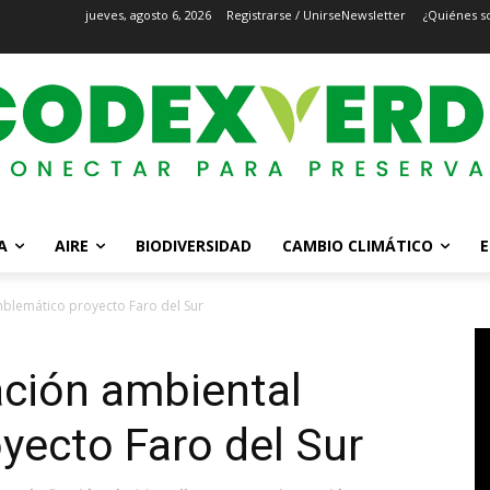
jueves, agosto 6, 2026
Registrarse / Unirse
Newsletter
¿Quiénes s
A
AIRE
BIODIVERSIDAD
CAMBIO CLIMÁTICO
E
mblemático proyecto Faro del Sur
ación ambiental
yecto Faro del Sur