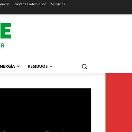
omos?
Eventos Codexverde
Servicios
NERGÍA
RESIDUOS