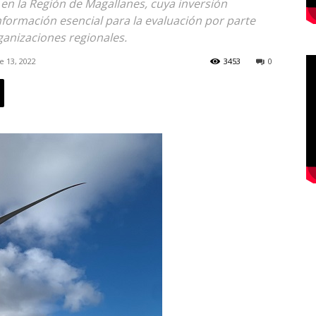
 en la Región de Magallanes, cuya inversión
nformación esencial para la evaluación por parte
ganizaciones regionales.
e 13, 2022
3453
0