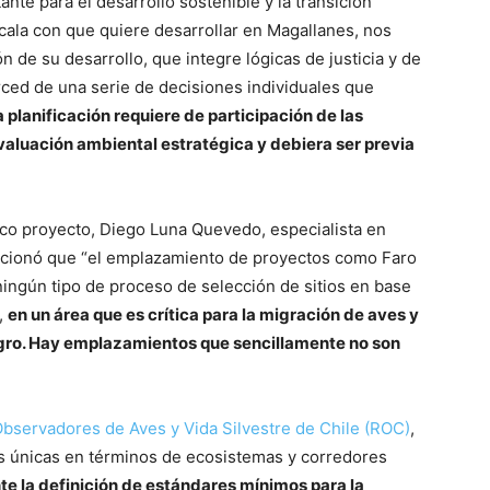
te para el desarrollo sostenible y la transición
cala con que quiere desarrollar en Magallanes, nos
 de su desarrollo, que integre lógicas de justicia y de
erced de una serie de decisiones individuales que
 planificación requiere de participación de las
valuación ambiental estratégica y debiera ser previa
.
ico proyecto, Diego Luna Quevedo, especialista en
cionó que “el emplazamiento de proyectos como Faro
ningún tipo de proceso de selección de sitios en base
,
en un área que es crítica para la migración de aves y
igro. Hay emplazamientos que sencillamente no son
bservadores de Aves y Vida Silvestre de Chile (ROC)
,
as únicas en términos de ecosistemas y corredores
te la definición de estándares mínimos para la