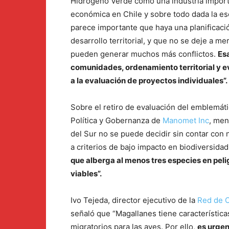
Hidrógeno Verde como una industria importan
económica en Chile y sobre todo dada la es
parece importante que haya una planificación
desarrollo territorial, y que no se deje a m
pueden generar muchos más conflictos.
Esa
comunidades, ordenamiento territorial y e
a la evaluación de proyectos individuales”
Sobre el retiro de evaluación del emblemát
Política y Gobernanza de
Manomet Inc
, men
del Sur no se puede decidir sin contar con 
a criterios de bajo impacto en biodiversidad
que alberga al menos tres especies en pel
viables”.
Ivo Tejeda, director ejecutivo de la
Red de O
señaló que “Magallanes tiene característic
migratorios para las aves. Por ello,
es urgen