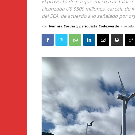
El proyecto de parque eólico a instalarse
alcanzaba US $500 millones, carecía de i
del SEA, de acuerdo a lo señalado por or
Por
Ivannia Cordero, periodista Codexverde
-
octubr