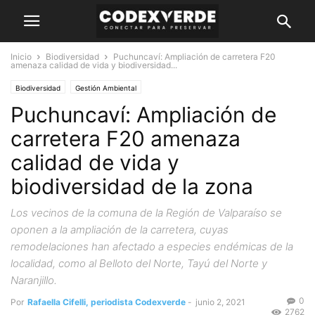
Inicio
Biodiversidad
Puchuncaví: Ampliación de carretera F20
amenaza calidad de vida y biodiversidad...
Biodiversidad
Gestión Ambiental
Puchuncaví: Ampliación de
carretera F20 amenaza
calidad de vida y
biodiversidad de la zona
Los vecinos de la comuna de la Región de Valparaíso se
oponen a la ampliación de la carretera, cuyas
remodelaciones han afectado a especies endémicas de la
localidad, como al Belloto del Norte, Tayú del Norte y
Naranjillo.
0
Por
Rafaella Cifelli, periodista Codexverde
-
junio 2, 2021
2762