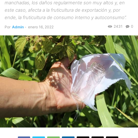
manchadas, los daños regularmente son muy altos y, en
este caso, afecta a la fruticultura de exportación y, por
ende, la fruticultura de consumo interno y autoconsumo”.
2431
0
Por
Admin
-
enero 16, 2022