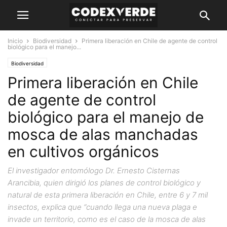
Inicio
Biodiversidad
Primera liberación en Chile de agente de control
biológico para el manejo...
Biodiversidad
Primera liberación en Chile
de agente de control
biológico para el manejo de
mosca de alas manchadas
en cultivos orgánicos
El investigador entomólogo Dr. Ernesto Cisternas
Arancibia, quien dirigió los planes de control biológico y
natural de esta primera liberación en Chile, entre 6 y 7 mil
insectos, explica que “cuando llega una nueva plaga e
invade un territorio, como es el caso de la mosca de alas