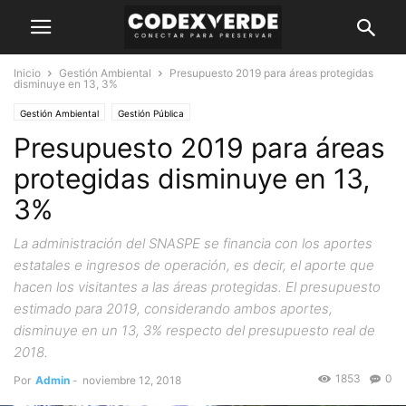
Inicio
Gestión Ambiental
Presupuesto 2019 para áreas protegidas
disminuye en 13, 3%
Gestión Ambiental
Gestión Pública
Presupuesto 2019 para áreas
protegidas disminuye en 13,
3%
La administración del SNASPE se financia con los aportes
estatales e ingresos de operación, es decir, el aporte que
hacen los visitantes a las áreas protegidas. El presupuesto
estimado para 2019, considerando ambos aportes,
disminuye en un 13, 3% respecto del presupuesto real de
2018.
1853
0
Por
Admin
-
noviembre 12, 2018