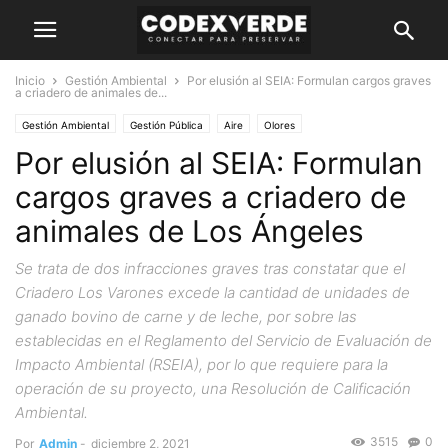
Inicio
Gestión Ambiental
Por elusión al SEIA: Formulan cargos graves
a criadero de animales de...
Gestión Ambiental
Gestión Pública
Aire
Olores
Por elusión al SEIA: Formulan
cargos graves a criadero de
animales de Los Ángeles
Se trata de dos infracciones graves tras constatar que el
Criadero Los Varones excede la cantidad de unidades de
ganado bovino de carne y de leche, por sobre las
establecidas en el Reglamento del Servicio de Evaluación de
Impacto Ambiental (RSEIA), por lo que requiere para la
operación de su proyecto, una Resolución de Calificación
Ambiental.
3515
0
Por
Admin
-
diciembre 2, 2021