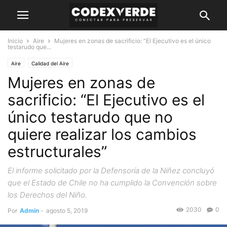
Inicio
Aire
Mujeres en zonas de sacrificio: “El Ejecutivo es el único
testarudo que...
Aire
Calidad del Aire
Mujeres en zonas de
sacrificio: “El Ejecutivo es el
único testarudo que no
quiere realizar los cambios
estructurales”
El informe solicitado por la Defensoría de la Niñez concluyó
que el Estado de Chile no ha cumplido la Convención sobre
los Derechos del Niño.
2030
0
Por
Admin
-
agosto 5, 2019