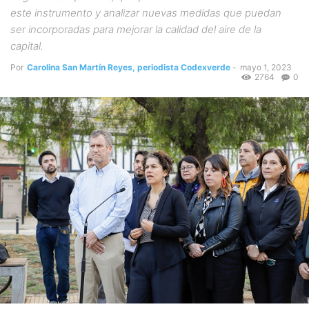
este instrumento y analizar nuevas medidas que puedan
ser incorporadas para mejorar la calidad del aire de la
capital.
Por
Carolina San Martín Reyes, periodista Codexverde
-
mayo 1, 2023
2764
0