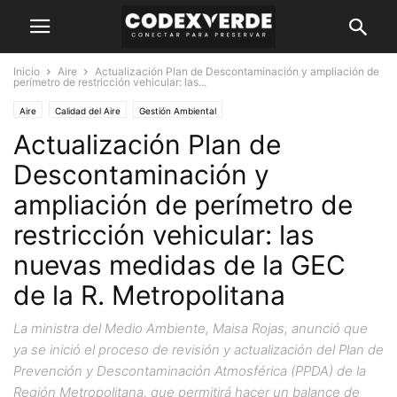
Inicio
Aire
Actualización Plan de Descontaminación y ampliación de
perímetro de restricción vehicular: las...
Aire
Calidad del Aire
Gestión Ambiental
Actualización Plan de
Descontaminación y
ampliación de perímetro de
restricción vehicular: las
nuevas medidas de la GEC
de la R. Metropolitana
La ministra del Medio Ambiente, Maisa Rojas, anunció que
ya se inició el proceso de revisión y actualización del Plan de
Prevención y Descontaminación Atmosférica (PPDA) de la
Región Metropolitana, que permitirá hacer un balance de