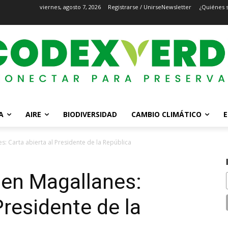
viernes, agosto 7, 2026
Registrarse / Unirse
Newsletter
¿Quiénes 
A
AIRE
BIODIVERSIDAD
CAMBIO CLIMÁTICO
E
: Carta abierta al Presidente de la República
 en Magallanes:
Presidente de la