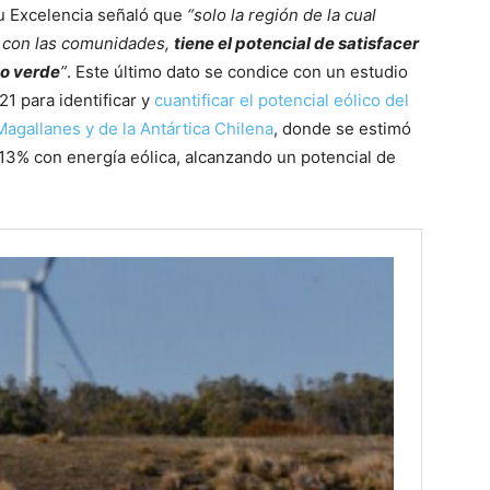
u Excelencia señaló que
“solo la región de la cual
o con las comunidades,
tiene el potencial de satisfacer
no verde
”
. Este último dato se condice con un estudio
21 para identificar y
cuantificar el potencial eólico del
Magallanes y de la Antártica Chilena
, donde se estimó
 13% con energía eólica, alcanzando un potencial de