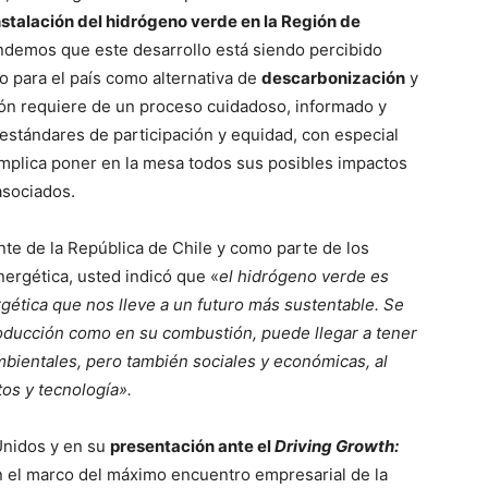
nstalación del hidrógeno verde en la Región de
ndemos que este desarrollo está siendo percibido
no para el país como alternativa de
descarbonización
y
ión requiere de un proceso cuidadoso, informado y
estándares de participación y equidad, con especial
implica poner en la mesa todos sus posibles impactos
asociados.
te de la República de Chile y como parte de los
ergética, usted indicó que «
el hidrógeno verde es
rgética que nos lleve a un futuro más sustentable. Se
roducción como en su combustión, puede llegar a tener
bientales, pero también sociales y económicas, al
os y tecnología».
Unidos y en su
presentación ante el
Driving Growth:
n el marco del máximo encuentro empresarial de la