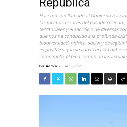
República
Hacemos un llamado al Gobierno a avanza
los mismos errores del pasado reciente
territoriales y el sacrificio de diversas
que nos ha conducido a la profunda crisi
biodiversidad, hídrica, social y de legit
es posible y que su construcción debe se
como meta, el bien común de las actuale
Por
Admin
-
julio 13, 2022