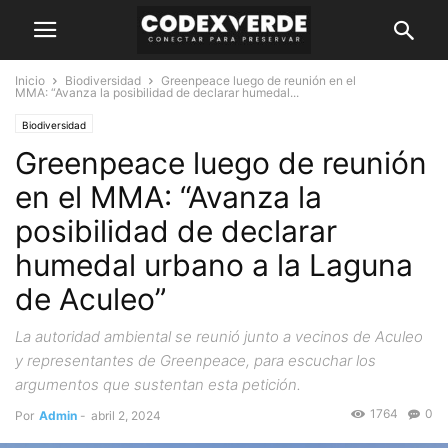
Inicio
Biodiversidad
Greenpeace luego de reunión en el
MMA: “Avanza la posibilidad de declarar humedal...
Biodiversidad
Greenpeace luego de reunión
en el MMA: “Avanza la
posibilidad de declarar
humedal urbano a la Laguna
de Aculeo”
La autoridad ambiental se reunió junto a vecinos de Aculeo
y representantes de Greenpeace, para escuchar los
argumentos que sustentan esta petición.
1764
0
Por
Admin
-
abril 2, 2024