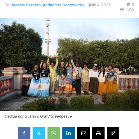
0
Por
Ivannia Cordero, periodista Codexverde
-
julio 4, 2025
1059
Cedida por Gustavo Graf / Greenpeace