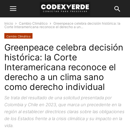
Inicio
Cambio Climático
Greenpeace celebra decisión histórica: la
Corte Interamericana reconoce el derecho a un...
Cambio Climático
Greenpeace celebra decisión
histórica: la Corte
Interamericana reconoce el
derecho a un clima sano
como derecho individual
Se trata del resultado de una solicitud presentada por
Colombia y Chile en 2023, que marca un precedente en la
región al establecer directrices claras sobre las obligaciones
de los Estados frente a la crisis climática y su impacto en la
vida.