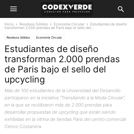
Inicio
Residuos Sólidos
Economía Circular
Estudiantes de diseño
transforman 2.000 prendas de Paris bajo el sello del...
Residuos Sólidos
Economía Circular
Estudiantes de diseño
transforman 2.000 prendas
de Paris bajo el sello del
upcycling
Más de 100 estudiantes de la Universidad del Desarrollo
participaron en la iniciativa “Transitando a la Moda Circular”,
en la que se reutilizaron más de 2.000 prendas para
desarrollar propuestas de upcycling que están siendo
exhibidas en la vitrina de tiendas Paris del centro comercial
Cenco Costanera.