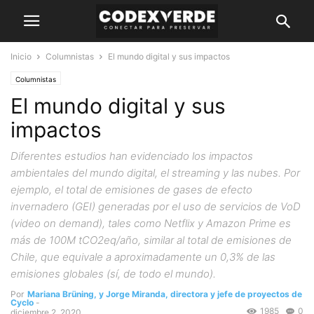
Inicio
Columnistas
El mundo digital y sus impactos
Columnistas
El mundo digital y sus
impactos
Diferentes estudios han evidenciado los impactos
ambientales del mundo digital, el streaming y las nubes. Por
ejemplo, el total de emisiones de gases de efecto
invernadero (GEI) generadas por el uso de servicios de VoD
(video on demand), tales como Netflix y Amazon Prime es
más de 100M tCO2eq/año, similar al total de emisiones de
Chile, que equivale a aproximadamente un 0,3% de las
emisiones globales (sí, de todo el mundo).
Por
Mariana Brüning, y Jorge Miranda, directora y jefe de proyectos de
Cyclo
-
1985
0
diciembre 2, 2020