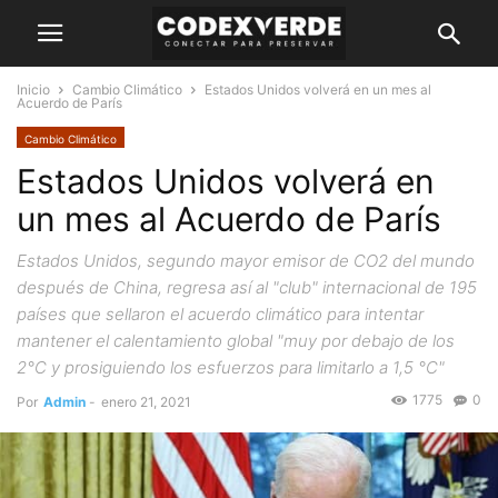
Inicio
Cambio Climático
Estados Unidos volverá en un mes al
Acuerdo de París
Cambio Climático
Estados Unidos volverá en
un mes al Acuerdo de París
Estados Unidos, segundo mayor emisor de CO2 del mundo
después de China, regresa así al "club" internacional de 195
países que sellaron el acuerdo climático para intentar
mantener el calentamiento global "muy por debajo de los
2°C y prosiguiendo los esfuerzos para limitarlo a 1,5 °C"
1775
0
Por
Admin
-
enero 21, 2021