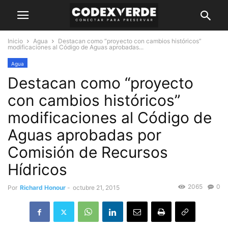
Inicio
Agua
Destacan como “proyecto con cambios históricos”
modificaciones al Código de Aguas aprobadas...
Agua
Destacan como “proyecto
con cambios históricos”
modificaciones al Código de
Aguas aprobadas por
Comisión de Recursos
Hídricos
2065
0
Por
Richard Honour
-
octubre 21, 2015