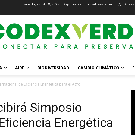
sábado, agosto 8, 2026
Registrarse / Unirse
Newsletter
¿Quiénes 
A
AIRE
BIODIVERSIDAD
CAMBIO CLIMÁTICO
E
rnacional de Eficiencia Energética para el Agro
cibirá Simposio
Eficiencia Energética