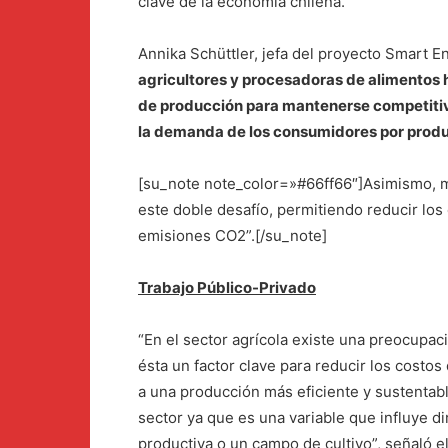
clave de la economía chilena.
Annika Schüttler, jefa del proyecto Smart 
agricultores y procesadoras de alimentos h
de producción para mantenerse competitivo
la demanda de los consumidores por prod
[su_note note_color=»#66ff66″]Asimismo, ma
este doble desafío, permitiendo reducir los
emisiones CO2”.[/su_note]
Trabajo Público-Privado
“En el sector agrícola existe una preocupac
ésta un factor clave para reducir los costo
a una producción más eficiente y sustentab
sector ya que es una variable que influye d
productiva o un campo de cultivo”, señaló e