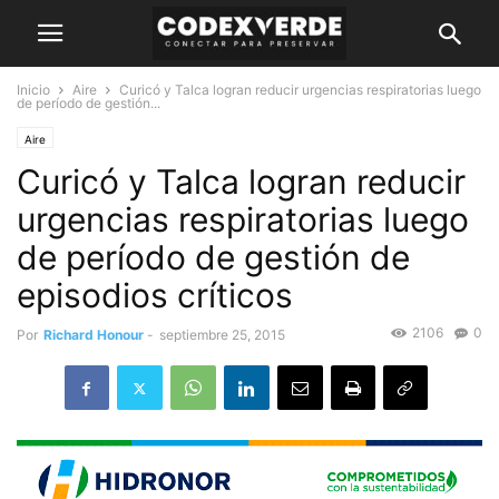
Inicio
Aire
Curicó y Talca logran reducir urgencias respiratorias luego
de período de gestión...
Aire
Curicó y Talca logran reducir
urgencias respiratorias luego
de período de gestión de
episodios críticos
2106
0
Por
Richard Honour
-
septiembre 25, 2015