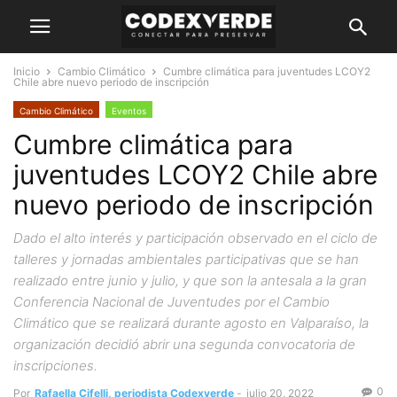
Inicio
Cambio Climático
Cumbre climática para juventudes LCOY2
Chile abre nuevo periodo de inscripción
Cambio Climático
Eventos
Cumbre climática para
juventudes LCOY2 Chile abre
nuevo periodo de inscripción
Dado el alto interés y participación observado en el ciclo de
talleres y jornadas ambientales participativas que se han
realizado entre junio y julio, y que son la antesala a la gran
Conferencia Nacional de Juventudes por el Cambio
Climático que se realizará durante agosto en Valparaíso, la
organización decidió abrir una segunda convocatoria de
inscripciones.
0
Por
Rafaella Cifelli, periodista Codexverde
-
julio 20, 2022