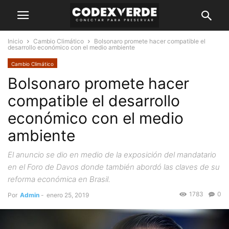
Inicio
Cambio Climático
Bolsonaro promete hacer compatible el
desarrollo económico con el medio ambiente
Cambio Climático
Bolsonaro promete hacer
compatible el desarrollo
económico con el medio
ambiente
El anuncio se dio en medio de la exposición del mandatario
en el Foro de Davos donde también abordó las claves de su
reforma económica en Brasil.
1783
0
Por
Admin
-
enero 25, 2019