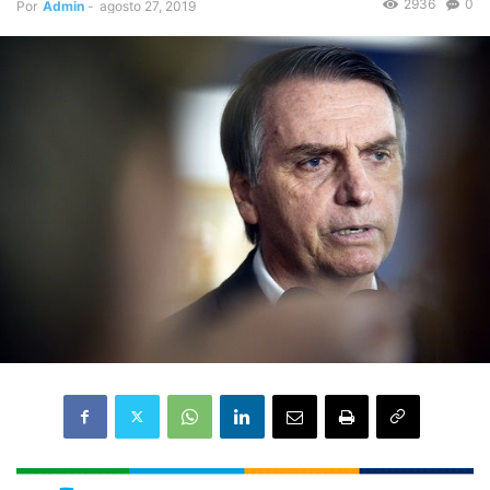
2936
0
Por
Admin
-
agosto 27, 2019