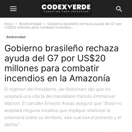
Inicio
Biodiversidad
Gobierno brasileño rechaza ayuda del G7 por
US$20 millones para combatir incendios...
Biodiversidad
Gobierno brasileño rechaza
ayuda del G7 por US$20
millones para combatir
incendios en la Amazonía
El régimen del Presidente Jair Bolsonaro dijo que no
aceptará una oferta del mandatario francés Emmanuel
Macron. El canciller Ernesto Araújo aseguró que "Brasil no
aceptará ninguna iniciativa que implique relativizar la
soberanía sobre su territorio, sea cual sea el pretexto y el
disfraz".