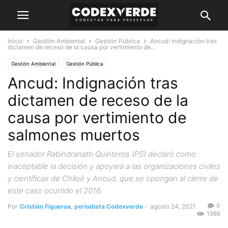
Inicio
Gestión Ambiental
Gestión Pública
Ancud: Indignación tras
dictamen de receso de la causa por vertimiento de...
Gestión Ambiental
Gestión Pública
Ancud: Indignación tras
dictamen de receso de la
causa por vertimiento de
salmones muertos
El senador Rabindranath Quinteros (PS) declaró como
inaceptable la decisión y apoyará a las organizaciones civiles
y científicas de Chiloé y Ancud, que se opongan al cierre de
este caso ocurrido el 2016.
0
Por
Cristián Figueroa, periodista Codexverde
-
agosto 24, 2021
1986