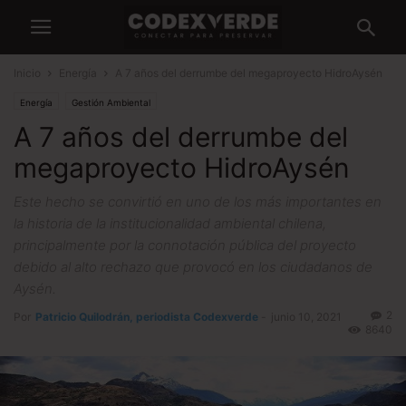
Inicio
Energía
A 7 años del derrumbe del megaproyecto HidroAysén
Energía
Gestión Ambiental
A 7 años del derrumbe del
megaproyecto HidroAysén
Este hecho se convirtió en uno de los más importantes en
la historia de la institucionalidad ambiental chilena,
principalmente por la connotación pública del proyecto
debido al alto rechazo que provocó en los ciudadanos de
Aysén.
2
Por
Patricio Quilodrán, periodista Codexverde
-
junio 10, 2021
8640