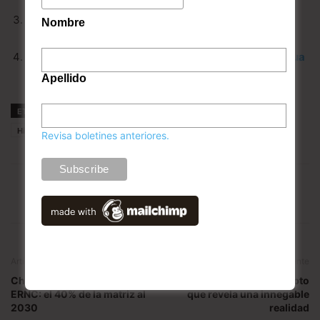
Comité de Ministros para derribar a HidroAysén
HidroAysén: ‘Se definirán acciones a seguir una vez
Nombre
que seamos notificados formalmente’
Contraloría da ultimátum a DGA por derechos de agua
adicionales para HidroAysén
Apellido
ETIQUETAS
Colbún
Comité de Ministros
Enel
HidroAysén
Revisa boletines anteriores.
Artículo anterior
Artículo siguiente
Chile tiene nueva meta en
Eco-pornografía, concepto
ERNC: el 40% de la matriz al
que revela una innegable
2030
realidad