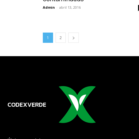
Admin
-
abril 13, 2016
1
2
CODEXVERDE
VERDE