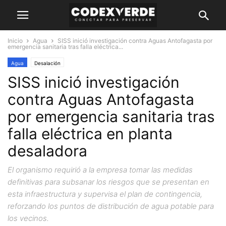
Inicio
Agua
SISS inició investigación contra Aguas Antofagasta por
emergencia sanitaria tras falla eléctrica...
Agua
Desalación
SISS inició investigación
contra Aguas Antofagasta
por emergencia sanitaria tras
falla eléctrica en planta
desaladora
El organismo requirió a la empresa tomar las medidas
definitivas para subsanar los riesgos que se presentan en
esta infraestructura y supervisa el plan de contingencia,
reforzando los puntos de distribución de agua potable para
los vecinos.