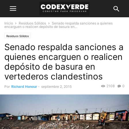
Inicio
Residuos Sólidos
Senado respalda sanciones a quienes
encarguen o realicen depósito de basura en...
Residuos Sólidos
Senado respalda sanciones a
quienes encarguen o realicen
depósito de basura en
vertederos clandestinos
2108
0
Por
Richard Honour
-
septiembre 2, 2015