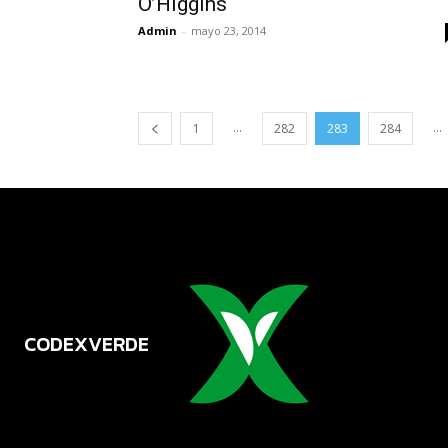
O’Higgins
Admin
-
mayo 23, 2014
...
...
1
282
283
284
CODEXVERDE
VERDE