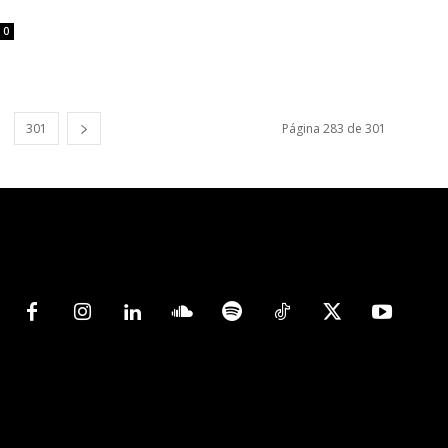
0
301
Página 283 de 301