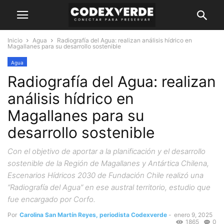
Inicio
Agua
Radiografía del Agua: realizan análisis hídrico en
Magallanes para su desarrollo sostenible
Agua
Radiografía del Agua: realizan
análisis hídrico en
Magallanes para su
desarrollo sostenible
Con el objetivo de aportar a la planificación y el desarrollo
sostenible de la Región de Magallanes y Antártica Chilena,
Escenarios Hídricos 2030 de Fundación Chile realizó una
“Radiografía del Agua” en ese austral territorio, estudio que
fue encargado por Corfo.
Por
Carolina San Martín Reyes, periodista Codexverde
-
enero 9, 2025
1865
0