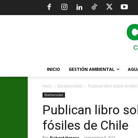
INICIO
GESTIÓN AMBIENTAL
AGU
Inicio
Biodiversidad
Publican libro sobre vertebr
Biodiversidad
Publican libro s
fósiles de Chile
Por
Richard Honour
-
septiembre 9, 2015