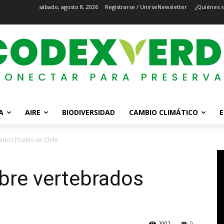
sábado, agosto 8, 2026
Registrarse / Unirse
Newsletter
¿Quiénes 
A
AIRE
BIODIVERSIDAD
CAMBIO CLIMÁTICO
E
ados fósiles de Chile
obre vertebrados
2002
0