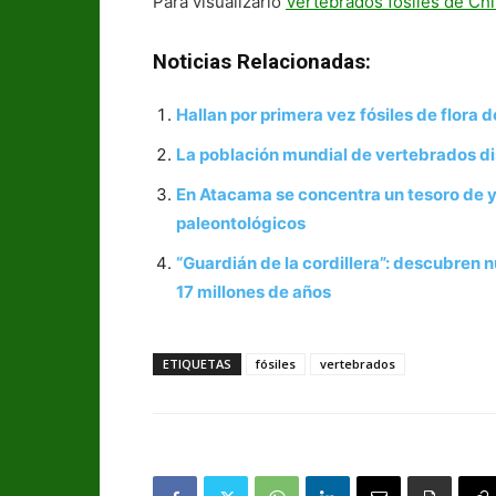
Para visualizarlo
Vertebrados fósiles de Chi
Noticias Relacionadas:
Hallan por primera vez fósiles de flora
La población mundial de vertebrados 
En Atacama se concentra un tesoro de ya
paleontológicos
“Guardián de la cordillera”: descubren 
17 millones de años
ETIQUETAS
fósiles
vertebrados