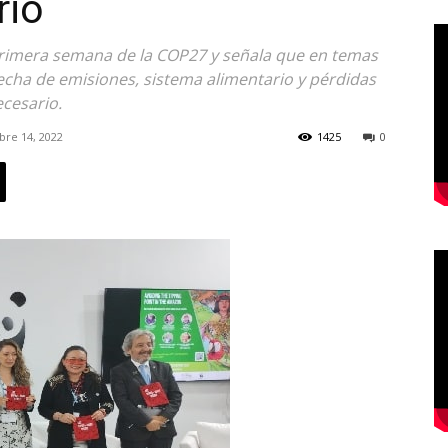
rio
 primera semana de la COP27 y señala que en temas
recha de emisiones, sistema alimentario y pérdidas
cesario.
re 14, 2022
1425
0