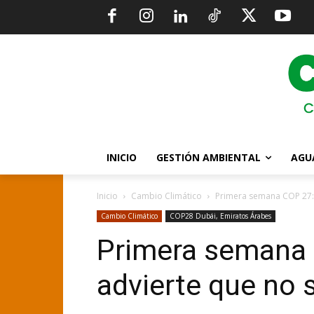
INICIO
GESTIÓN AMBIENTAL
AGU
Inicio
Cambio Climático
Primera semana COP 27: 
Cambio Climático
COP28 Dubái, Emiratos Árabes
Primera semana
advierte que no 