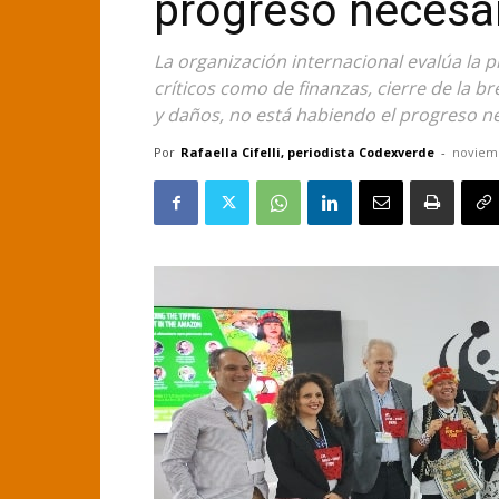
progreso necesa
La organización internacional evalúa la
críticos como de finanzas, cierre de la b
y daños, no está habiendo el progreso ne
Por
Rafaella Cifelli, periodista Codexverde
-
noviemb