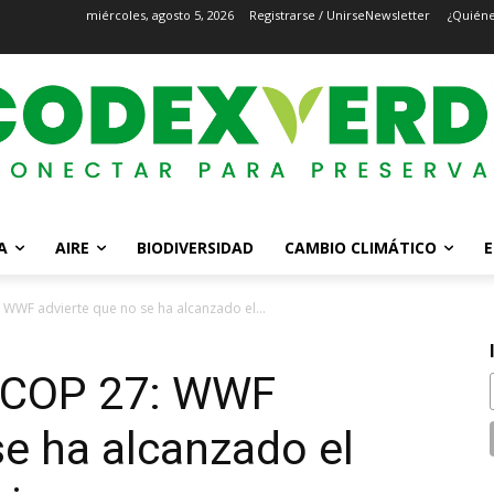
miércoles, agosto 5, 2026
Registrarse / Unirse
Newsletter
¿Quién
A
AIRE
BIODIVERSIDAD
CAMBIO CLIMÁTICO
E
WWF advierte que no se ha alcanzado el...
 COP 27: WWF
se ha alcanzado el