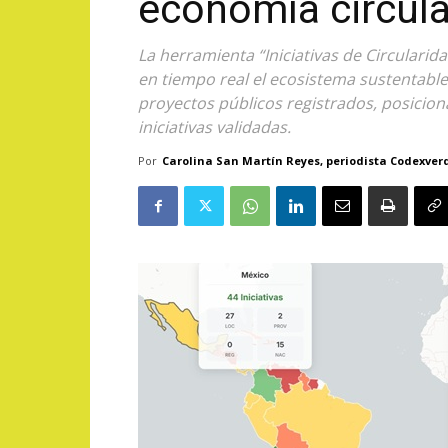
economía circula
La herramienta “Iniciativas de Circularid
en tiempo real el ecosistema sustentable
proyectos públicos registrados, posicion
iniciativas validadas.
Por
Carolina San Martín Reyes, periodista Codexver