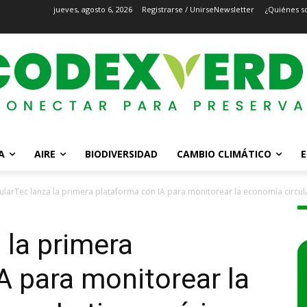
jueves, agosto 6, 2026
Registrarse / Unirse
Newsletter
¿Quiénes s
A
AIRE
BIODIVERSIDAD
CAMBIO CLIMÁTICO
E
ularTec lanza la primera plataforma con IA para monitorear la economía circula
 la primera
A para monitorear la