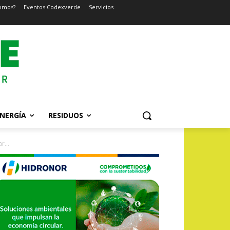
omos?
Eventos Codexverde
Servicios
NERGÍA
RESIDUOS
r...