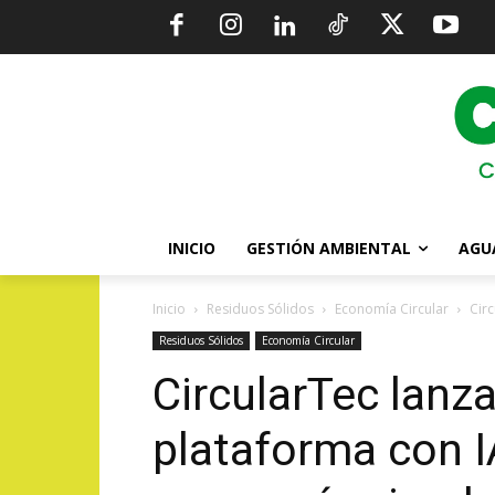
INICIO
GESTIÓN AMBIENTAL
AGU
Inicio
Residuos Sólidos
Economía Circular
Circ
Residuos Sólidos
Economía Circular
CircularTec lanza
plataforma con I