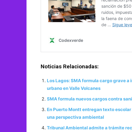
Noticias Relacionadas:
Los Lagos: SMA formula cargo grave a i
urbano en Valle Volcanes
SMA formula nuevos cargos contra sani
En Puerto Montt entregan texto escola
una perspectiva ambiental
Tribunal Ambiental admite a trámite re