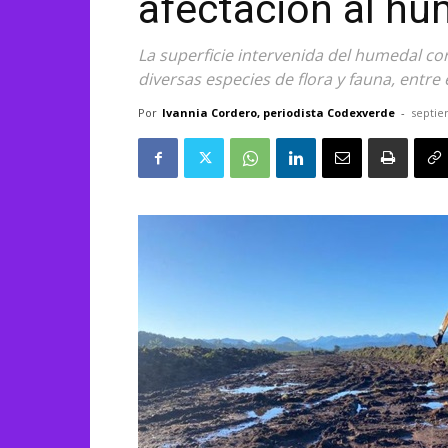
afectación al hu
La superficie intervenida del humedal co
diversas especies de flora y fauna, entre e
Por
Ivannia Cordero, periodista Codexverde
-
septie