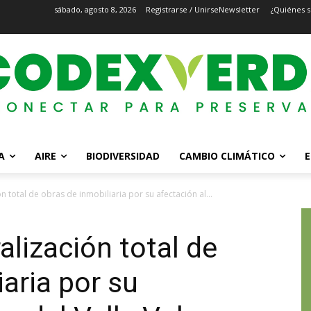
sábado, agosto 8, 2026
Registrarse / Unirse
Newsletter
¿Quiénes 
A
AIRE
BIODIVERSIDAD
CAMBIO CLIMÁTICO
E
 total de obras de inmobiliaria por su afectación al...
lización total de
aria por su