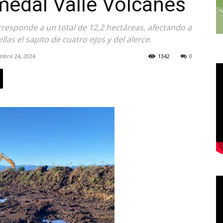
medal Valle Volcanes
rresponde a un total de 12,2 hectáreas, afectando a
llas el sapito de cuatro ojos y del alerce.
mbre 24, 2024
1342
0