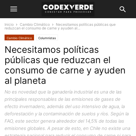
Inicio
Cambio Climático
Necesitamos políticas públicas que
reduzcan el consumo de carne y ayuden al...
Cambio Climático
Columnistas
Necesitamos políticas
públicas que reduzcan el
consumo de carne y ayuden
al planeta
No es novedad que la ganadería industrial es una de las
principales responsables de las emisiones de gases de
efecto invernadero, además del uso intensivo de agua, la
deforestación y la contaminación de suelos y ríos. Según la
FAO, este sector genera alrededor del 14,5% de todas las
emisiones globales. A pesar de esto, en Chile no existe una
estrategia nacional para reducir el consumo de carne ni para