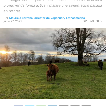
promover de forma activa y masiva una alimentación basada
en plantas.
Por
Mauricio Serrano, director de Veganuary Latnoamérica
-
1221
0
junio 27, 2025