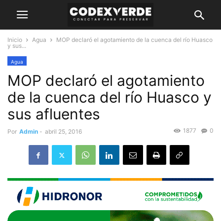
Inicio
Agua
MOP declaró el agotamiento de la cuenca del río Huasco
y sus...
Agua
MOP declaró el agotamiento
de la cuenca del río Huasco y
sus afluentes
1877
0
Por
Admin
-
abril 25, 2016