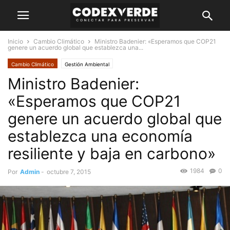
Inicio
Cambio Climático
Ministro Badenier: «Esperamos que COP21
genere un acuerdo global que establezca una...
Cambio Climático
Gestión Ambiental
Ministro Badenier:
«Esperamos que COP21
genere un acuerdo global que
establezca una economía
resiliente y baja en carbono»
1984
0
Por
Admin
-
octubre 7, 2015