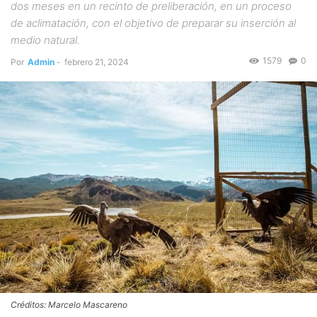
dos meses en un recinto de preliberación, en un proceso
de aclimatación, con el objetivo de preparar su inserción al
medio natural.
1579
0
Por
Admin
-
febrero 21, 2024
Créditos: Marcelo Mascareno