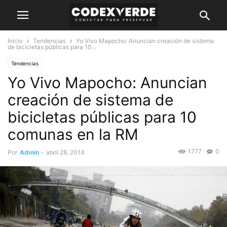
Inicio
Tendencias
Yo Vivo Mapocho: Anuncian creación de sistema
de bicicletas públicas para 10...
Tendencias
Yo Vivo Mapocho: Anuncian
creación de sistema de
bicicletas públicas para 10
comunas en la RM
1777
0
Por
Admin
-
abril 28, 2014