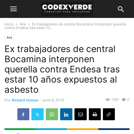
Inicio
Aire
Ex trabajadores de central Bocamina interponen querella
contra Endesa tras estar 10...
Aire
Ex trabajadores de central
Bocamina interponen
querella contra Endesa tras
estar 10 años expuestos al
asbesto
1591
0
Por
Richard Honour
-
junio 8, 2015